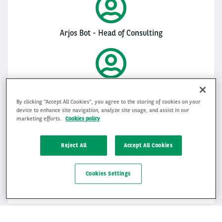
Arjos Bot - Head of Consulting
Wesley van der Wal - Head of Mobility
By clicking “Accept All Cookies”, you agree to the storing of cookies on your
device to enhance site navigation, analyze site usage, and assist in our
marketing efforts.
Cookies policy
Dinsdag 1 februari 2022 | 15.30 - 16.15
Reject All
Accept All Cookies
Cookies Settings
DIRECT INSCHRIJVEN