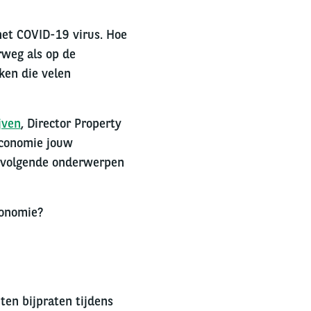
et COVID-19 virus. Hoe
rweg als op de
ken die velen
jven
, Director Property
economie jouw
e volgende onderwerpen
conomie?
ten bijpraten tijdens