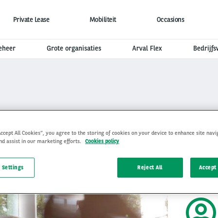
Private Lease
Mobiliteit
Occasions
eheer
Grote organisaties
Arval Flex
Bedrijf
E WERKPLEK IN DE 1,5 M ECONOMIE: HOE PAK I
Mobilitei
Accept All Cookies”, you agree to the storing of cookies on your device to enhance site navi
nd assist in our marketing efforts.
Cookies policy
m econo
Handvatten o
versoep
 Settings
Reject All
Accept 