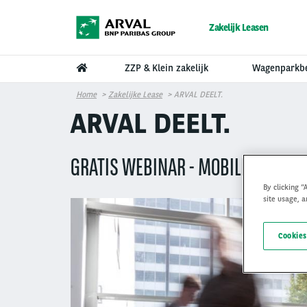
Overslaan en naar de inhoud gaan
Zakelijk Leasen
ZZP & Klein zakelijk
Wagenparkb
Home
Zakelijke Lease
ARVAL DEELT.
ARVAL DEELT.
GRATIS WEBINAR - MOBILITEIT EN D
By clicking “
site usage, a
Cookies