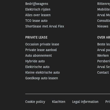
Bedrijfswagens
Rittenre
Elektrisch rijden
Mobilite
Alles over leasen
Arval Mo
TCO lease auto
Consulti
Shortlease met Arval Flex
Nieuws
PRIVATE LEASE
OVER AR
Occasion private lease
Beste l
Private lease aanbod
Arval pa
Auto abonnement
Werken b
Hybride auto
Persber
Elektrische auto
Arval S
Kleine elektrische auto
Contact
Goedkoop auto leasen
Cookie policy
Klachten
Legal information
Pr