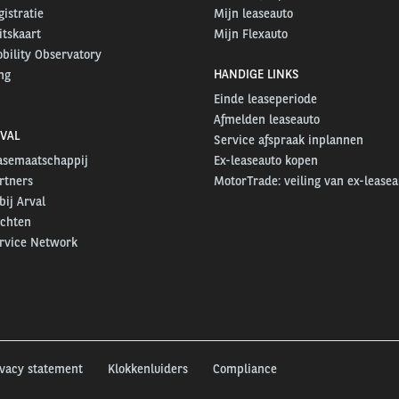
gistratie
Mijn leaseauto
itskaart
Mijn Flexauto
bility Observatory
HANDIGE LINKS
ng
Einde leaseperiode
Afmelden leaseauto
VAL
Service afspraak inplannen
easemaatschappij
Ex-leaseauto kopen
rtners
MotorTrade: veiling van ex-leasea
ij Arval
ichten
ervice Network
ivacy statement
Klokkenluiders
Compliance