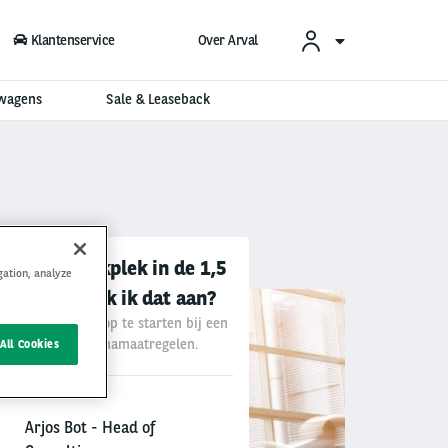
Klantenservice
Over Arval
swagens
Sale & Leaseback
K DAT AAN?
t en de werkplek in de 1,5
gation, analyze
mie: hoe pak ik dat aan?
m veilig werken op te starten bij een
eling van de coronamaatregelen.
All Cookies
Arjos Bot - Head of