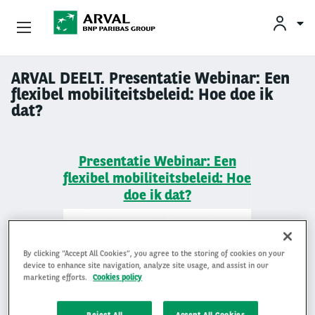
KLAN
Zakelijk Leasen
ARVAL DEELT. Presentatie Webinar: Een
Overslaan en naar de inhoud gaan
flexibel mobiliteitsbeleid: Hoe doe ik
dat?
Private Lease
Mobiliteit
Presentatie Webinar: Een
flexibel mobiliteitsbeleid: Hoe
Occasions
doe ik dat?
Klantenservice
Over Arval
By clicking “Accept All Cookies”, you agree to the storing of cookies on your
device to enhance site navigation, analyze site usage, and assist in our
marketing efforts.
Cookies policy
Reject All
Accept All Cookies