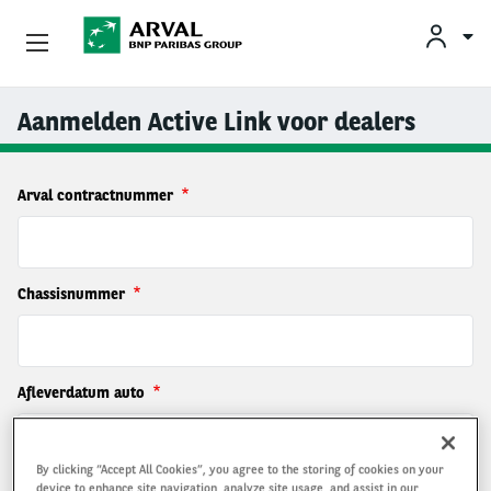
KLAN
Zakelijk Leasen
Aanmelden Active Link voor dealers
Overslaan en naar de inhoud gaan
Private Lease
Arval contractnummer
Mobiliteit
Occasions
Chassisnummer
Klantenservice
Over Arval
Afleverdatum auto
By clicking “Accept All Cookies”, you agree to the storing of cookies on your
device to enhance site navigation, analyze site usage, and assist in our