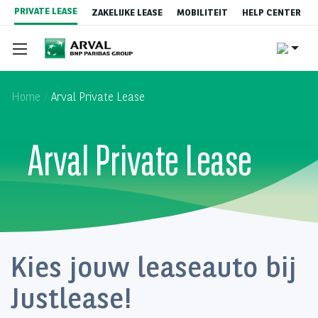
Overslaan
PRIVATE LEASE
ZAKELIJKE LEASE
MOBILITEIT
HELP CENTER
en
naar
de
inhoud
gaan
Home
Arval Private Lease
Arval Private Lease
Aanbod
Occasion Lease
Content
Kies jouw leaseauto bij
Justlease!