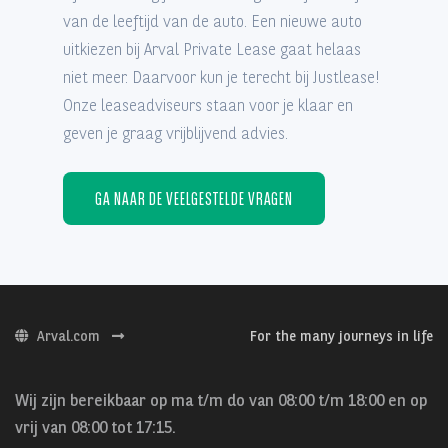
van de leeftijd van de auto. Een nieuwe auto
uitkiezen bij Arval Private Lease gaat helaas
niet meer. Daarvoor kun je terecht bij Justlease!
Onze leaseadviseurs staan voor je klaar en
geven je graag vrijblijvend advies.
GA NAAR DE VEELGESTELDE VRAGEN
Arval.com
For the many journeys in life
Wij zijn bereikbaar op ma t/m do van 08:00 t/m 18:00 en op
vrij van 08:00 tot 17:15.