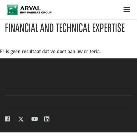
Overslaan en naar de inhoud gaan
FINANCIAL AND TECHNICAL EXPERTISE
ONZE VACATURES
ONZE STAGES
Er is geen resultaat dat voldoet aan uw criteria.
DÁT IS WERKEN BIJ ARVAL
DE WAARDEN VAN ARVAL
CONTACT