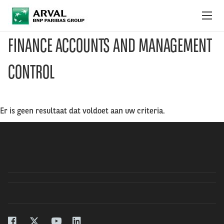
Overslaan en naar de inhoud gaan
FINANCE ACCOUNTS AND MANAGEMENT
ONZE VACATURES
CONTROL
ONZE STAGES
DÁT IS WERKEN BIJ ARVAL
Er is geen resultaat dat voldoet aan uw criteria.
DE WAARDEN VAN ARVAL
CONTACT